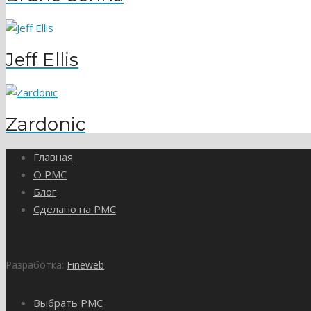
Jeff Ellis
Zardonic
Главная
О PMC
Блог
Сделано на PMC
Разработка:
Fineweb
Выбрать PMC