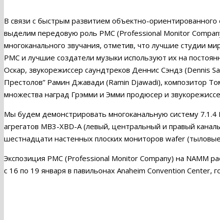
В связи с быстрым развитием объектно-ориентированного 
выделим передовую роль PMC (Professional Monitor Compan
многоканального звучания, отметив, что лучшие студии ми
PMC и лучшие создатели музыки используют их на постоянн
Оскар, звукорежиссер саундтреков Деннис Сэндз (Dennis Sa
Престолов” Рамин Джавади (Ramin Djawadi), композитор 
множества наград Грэмми и Эмми продюсер и звукорежиссер
Мы будем демонстрировать многоканальную систему 7.1.4 
агрегатов MB3-XBD-A (левый, центральный и правый канал
шестнадцати настенных плоских мониторов wafer (тыловые,
Экспозиция PMC (Professional Monitor Company) на NAMM ра
с 16 по 19 января в павильонах Anaheim Convention Center, 